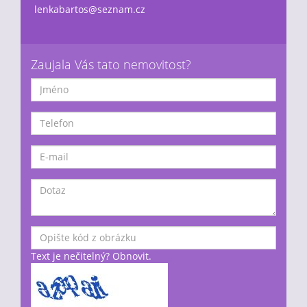
lenkabartos@seznam.cz
Zaujala Vás tato nemovitost?
Text je nečitelný? Obnovit.