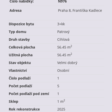
Číslo nabídky:
N976
Adresa
Praha 8, Františka Kadlece
Dispozice bytu
3+kk
Typ domu
Patrový
Druh stavby
Cihlová
2
Celková plocha
56.45 m
2
Užitná plocha
56.45 m
Stav objektu
Velmi dobrý
Vlastnictví
Osobní
Číslo podlaží
1
Počet podlaží
5
Počet podlaží pod zemí
1
2
Sklep
1 m
Rok rekonstrukce
2025