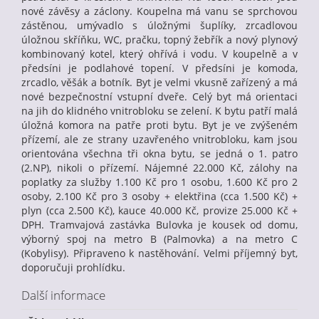
nové závěsy a záclony. Koupelna má vanu se sprchovou
zástěnou, umývadlo s úložnými šuplíky, zrcadlovou
úložnou skříňku, WC, pračku, topný žebřík a nový plynový
kombinovaný kotel, který ohřívá i vodu. V koupelně a v
předsíni je podlahové topení. V předsíni je komoda,
zrcadlo, věšák a botník. Byt je velmi vkusně zařízený a má
nové bezpečnostní vstupní dveře. Celý byt má orientaci
na jih do klidného vnitrobloku se zelení. K bytu patří malá
úložná komora na patře proti bytu. Byt je ve zvýšeném
přízemí, ale ze strany uzavřeného vnitrobloku, kam jsou
orientována všechna tři okna bytu, se jedná o 1. patro
(2.NP), nikoli o přízemí. Nájemné 22.000 Kč, zálohy na
poplatky za služby 1.100 Kč pro 1 osobu, 1.600 Kč pro 2
osoby, 2.100 Kč pro 3 osoby + elektřina (cca 1.500 Kč) +
plyn (cca 2.500 Kč), kauce 40.000 Kč, provize 25.000 Kč +
DPH. Tramvajová zastávka Bulovka je kousek od domu,
výborný spoj na metro B (Palmovka) a na metro C
(Kobylisy). Připraveno k nastěhování. Velmi příjemný byt,
doporučuji prohlídku.
Další informace