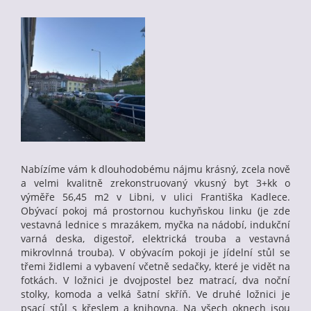
Nabízíme vám k dlouhodobému nájmu krásný, zcela nově
a velmi kvalitně zrekonstruovaný vkusný byt 3+kk o
výměře 56,45 m2 v Libni, v ulici Františka Kadlece.
Obývací pokoj má prostornou kuchyňskou linku (je zde
vestavná lednice s mrazákem, myčka na nádobí, indukční
varná deska, digestoř, elektrická trouba a vestavná
mikrovlnná trouba). V obývacím pokoji je jídelní stůl se
třemi židlemi a vybavení včetně sedačky, které je vidět na
fotkách. V ložnici je dvojpostel bez matrací, dva noční
stolky, komoda a velká šatní skříň. Ve druhé ložnici je
psací stůl s křeslem a knihovna. Na všech oknech jsou