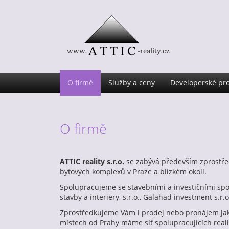
O firmě
Služby a ceny
Developerské pro
O firmě
ATTIC reality s.r.o.
se zabývá především zprostře
bytových komplexů v Praze a blízkém okolí.
Spolupracujeme se stavebními a investičními spol
stavby a interiery, s.r.o.,
Galahad investment s.r.o
Zprostředkujeme Vám i prodej nebo pronájem jaké
místech od Prahy máme síť spolupracujících real