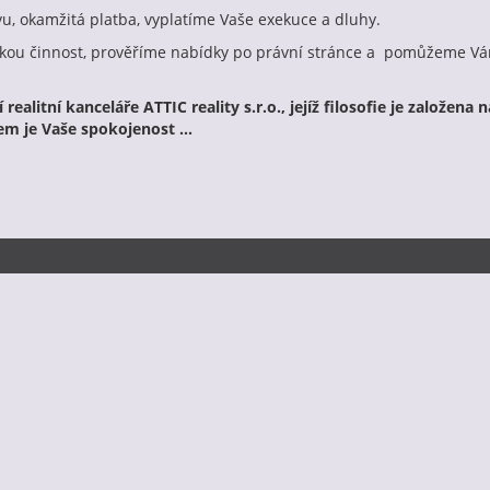
vu, okamžitá platba, vyplatíme Vaše exekuce a dluhy.
enskou činnost, prověříme nabídky po právní stránce a pomůžeme V
realitní kanceláře ATTIC reality s.r.o., jejíž filosofie je založe
em je Vaše spokojenost ...