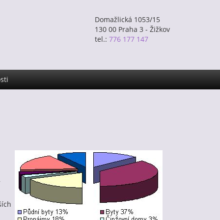
Domažlická 1053/15
130 00 Praha 3 - Žižkov
tel.:
776 177 147
sti
,
ších