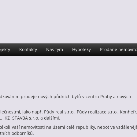
jekty
Kontakty
Náš tým
Hypotéky
Prodané nemovito
dkováním prodeje nových půdních bytů v centru Prahy a nových
ečnostmi, jako např. Půdy real s.r.o.,
Půdy realizace s.r.o., Konhefr
., KZ STAVBA s.r.o. a dalšími.
koli Vaší nemovitosti na území celé republiky, neboť ve vzdáleněj
itních odborníků.